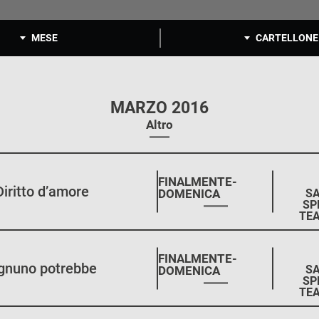
MESE
CARTELLONE
MARZO 2016
Altro
STAGIONE:
FINALMENTE-
Diritto d’amore
SA
DOMENICA
SP
TEA
STAGIONE:
FINALMENTE-
gnuno potrebbe
SA
DOMENICA
SP
TEA