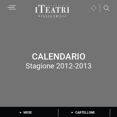
Passa
Passa
Passa
MENU
Biglietteria
alla
al
al
(si
navigazione
contenuto
piè
Fondazione
apre
primaria
principale
di
I
in
pagina
Teatri
una
Reggio
nuova
Emilia
finestra)
CALENDARIO
Stagione 2012-2013
MESE
CARTELLONE