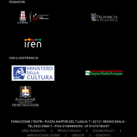
FONDATORI
CON IL SOSTEGNO DI
FONDAZIONE I TEATRI - PIAZZA MARTIRI DEL 7 LUGLIO, 7 - 42121, REGGIO EMILIA -
TEL 0522 458811 - P.IVA 01699800353 - CF 91070780357
AREA RISERVATA
|
PRIVACY POLICY
|
COOKIE POLICY
|
IMPOSTAZIONI COOKIE
|
CREDITS
|
CONTATTI