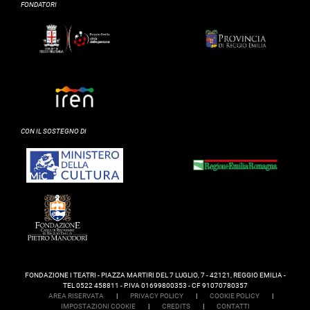
FONDATORI
CON IL SOSTEGNO DI
FONDAZIONE I TEATRI - PIAZZA MARTIRI DEL 7 LUGLIO, 7 - 42121, REGGIO EMILIA -
TEL 0522 458811 - P.IVA 01699800353 - CF 91070780357
AREA RISERVATA
|
PRIVACY POLICY
|
COOKIE POLICY
|
IMPOSTAZIONI COOKIE
|
CREDITS
|
CONTATTI