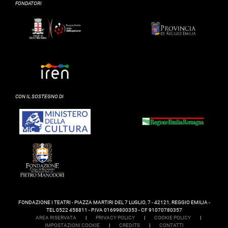
FONDATORI
CON IL SOSTEGNO DI
FONDAZIONE I TEATRI - PIAZZA MARTIRI DEL 7 LUGLIO, 7 - 42121, REGGIO EMILIA -
TEL 0522 458811 - P.IVA 01699800353 - CF 91070780357
AREA RISERVATA
|
PRIVACY POLICY
|
COOKIE POLICY
|
IMPOSTAZIONI COOKIE
|
CREDITS
|
CONTATTI