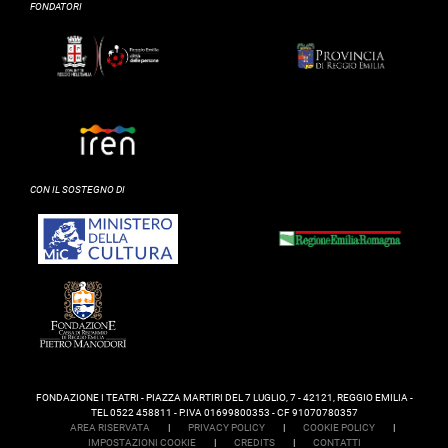
FONDATORI
CON IL SOSTEGNO DI
FONDAZIONE I TEATRI - PIAZZA MARTIRI DEL 7 LUGLIO, 7 - 42121, REGGIO EMILIA -
TEL 0522 458811 - P.IVA 01699800353 - CF 91070780357
AREA RISERVATA
|
PRIVACY POLICY
|
COOKIE POLICY
|
IMPOSTAZIONI COOKIE
|
CREDITS
|
CONTATTI