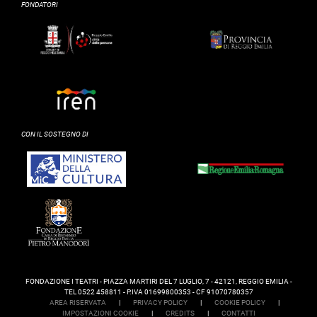
FONDATORI
CON IL SOSTEGNO DI
FONDAZIONE I TEATRI - PIAZZA MARTIRI DEL 7 LUGLIO, 7 - 42121, REGGIO EMILIA -
TEL 0522 458811 - P.IVA 01699800353 - CF 91070780357
AREA RISERVATA
|
PRIVACY POLICY
|
COOKIE POLICY
|
IMPOSTAZIONI COOKIE
|
CREDITS
|
CONTATTI