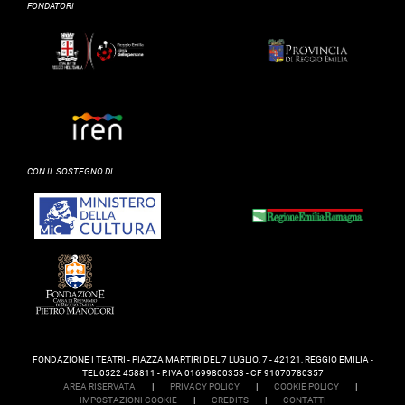
FONDATORI
CON IL SOSTEGNO DI
FONDAZIONE I TEATRI - PIAZZA MARTIRI DEL 7 LUGLIO, 7 - 42121, REGGIO EMILIA -
TEL 0522 458811 - P.IVA 01699800353 - CF 91070780357
AREA RISERVATA
|
PRIVACY POLICY
|
COOKIE POLICY
|
IMPOSTAZIONI COOKIE
|
CREDITS
|
CONTATTI