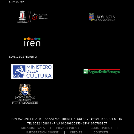
FONDATORI
CON IL SOSTEGNO DI
FONDAZIONE I TEATRI - PIAZZA MARTIRI DEL 7 LUGLIO, 7 - 42121, REGGIO EMILIA -
TEL 0522 458811 - P.IVA 01699800353 - CF 91070780357
AREA RISERVATA
|
PRIVACY POLICY
|
COOKIE POLICY
|
IMPOSTAZIONI COOKIE
|
CREDITS
|
CONTATTI