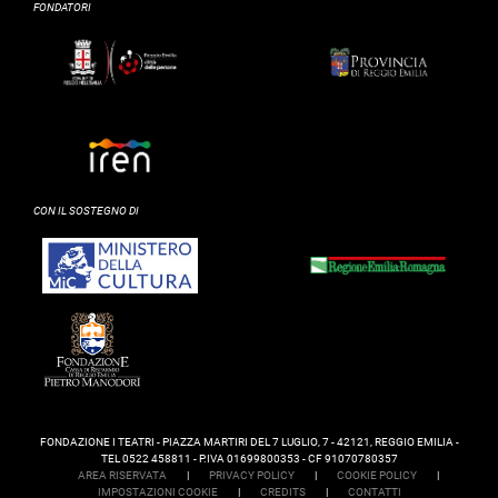
FONDATORI
CON IL SOSTEGNO DI
FONDAZIONE I TEATRI - PIAZZA MARTIRI DEL 7 LUGLIO, 7 - 42121, REGGIO EMILIA -
TEL 0522 458811 - P.IVA 01699800353 - CF 91070780357
AREA RISERVATA
|
PRIVACY POLICY
|
COOKIE POLICY
|
IMPOSTAZIONI COOKIE
|
CREDITS
|
CONTATTI