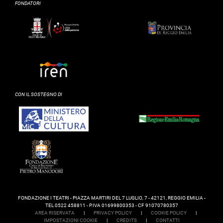
FONDATORI
CON IL SOSTEGNO DI
FONDAZIONE I TEATRI - PIAZZA MARTIRI DEL 7 LUGLIO, 7 - 42121, REGGIO EMILIA -
TEL 0522 458811 - P.IVA 01699800353 - CF 91070780357
AREA RISERVATA
|
PRIVACY POLICY
|
COOKIE POLICY
|
IMPOSTAZIONI COOKIE
|
CREDITS
|
CONTATTI