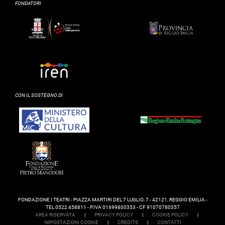
FONDATORI
CON IL SOSTEGNO DI
FONDAZIONE I TEATRI - PIAZZA MARTIRI DEL 7 LUGLIO, 7 - 42121, REGGIO EMILIA -
TEL 0522 458811 - P.IVA 01699800353 - CF 91070780357
AREA RISERVATA
|
PRIVACY POLICY
|
COOKIE POLICY
|
IMPOSTAZIONI COOKIE
|
CREDITS
|
CONTATTI